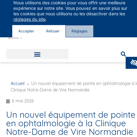
Nous utilisons des cookies pour vous offrir une meilleure
Groupe Vivalto Santé
expérience sur notre site. Vous pouvez en savoir plus sur
Entre nous, la vie
les cookies que nous utilisons ou les désactiver dans les
réglages du site
.
Accepter
Refuser
Réglages
Accueil
→
Un nouvel équipement de pointe en ophtalmologie à l
Clinique Notre-Dame de Vire Normandie
6 mai 2026
Un nouvel équipement de pointe
en ophtalmologie à la Clinique
Notre-Dame de Vire Normandie