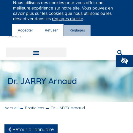
Nous utilisons des cookies pour vous offrir une
Groupe Vivalto Santé
meilleure expérience sur notre site. Vous pouvez en
Entre nous, la vie
savoir plus sur les cookies que nous utilisons ou les
désactiver dans les
réglages du site
.
Accepter
Refuser
Réglages
O
Dr. JARRY Arnaud
Accueil
→
Praticiens
→
Dr. JARRY Arnaud
Retour à l'annuaire