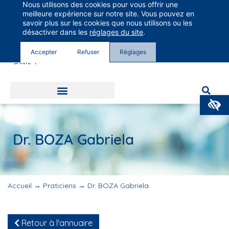
Nous utilisons des cookies pour vous offrir une
Groupe Vivalto Santé
meilleure expérience sur notre site. Vous pouvez en
Entre nous, la vie
savoir plus sur les cookies que nous utilisons ou les
désactiver dans les
réglages du site
.
Accepter
Refuser
Réglages
O
Dr. BOZA Gabriela
Accueil
→
Praticiens
→
Dr. BOZA Gabriela
Retour à l'annuaire